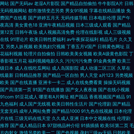
网站
国产无码av
老湿A片影院
国产精品自拍偷拍
牛牛影院A片
日韩
无码视频网站
都市激情变态另类
男女91视频
字幕在线精品播放
免
费国产在线看
国产婷婷五月天
无码传媒导航
日本电影伦理
国产午
夜高清
美女黄色18
亚洲午夜精品视频
日本三级成人观看
国产精品
第12页
日韩午夜场
成人视频高清免费
伦理在线影视
成人三级视频
在线
91理论片
欧美日韩性爱福利
av午夜探花福利
精品毛片
久久叉
叉
另类人妖视频
欧美熟妇穴视频
丁香五月V国产
日韩黄色网址
豆
花福利视频
轮理片自拍偷拍
日韩欧美美女视频
欧美A级黄色影院
丁
香影视五月花
福利视频电影久久
污污污污免费
91金典免费
欧美三
级日本
成人在线吃瓜网站
成人岛国影院
成人动漫二区三区
久草在
线最新
日韩精品推荐
国产精品一区自拍
男人天堂
a片123
另类视频
欧美
国产在线直播
亚洲卡一卡二
成人在线免费看黄
操操无码视频
国产高清第一页
91国产在线播放
国产女人夜夜做
国产在线小视频
91com
91豆花成人
哪里有A片网址
精产国品
香蕉视频国产精品
91
九色福利
成人国产无线视
欧美日韩性生活片
国产伦理剧
国产精品
无套无码
成年人网站免费
国产精品1000
91九色在线视频
日本伦理
片在线
三级无码在线天堂
久久成人亚洲
日本中文视频在线
伦理剧
推荐
国产成人精品日本
97甜桃品种介绍
91插插插
欧美SE第二页
毛
片内射女
激情另类欧美一二
国产色视频
孕妇三级av无码
日韩欧美