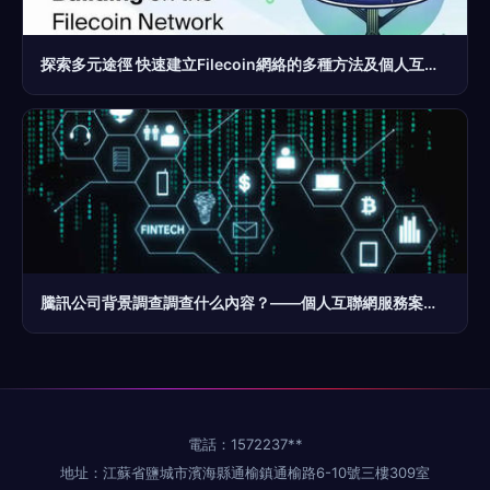
探索多元途徑 快速建立Filecoin網絡的多種方法及個人互聯網服務實踐案例
騰訊公司背景調查調查什么內容？——個人互聯網服務案例分析
電話：1572237**
地址：江蘇省鹽城市濱海縣通榆鎮通榆路6-10號三樓309室