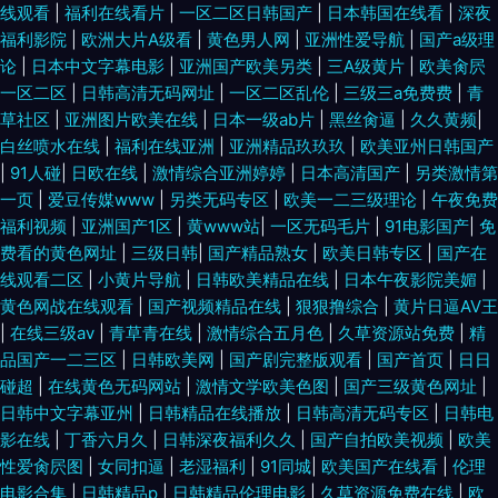
线观看
|
福利在线看片
|
一区二区日韩国产
|
日本韩国在线看
|
深夜
福利影院
|
欧洲大片A级看
|
黄色男人网
|
亚洲性爱导航
|
国产a级理
论
|
日本中文字幕电影
|
亚洲国产欧美另类
|
三A级黄片
|
欧美肏屄
一区二区
|
日韩高清无码网址
|
一区二区乱伦
|
三级三a免费费
|
青
草社区
|
亚洲图片欧美在线
|
日本一级ab片
|
黑丝肏逼
|
久久黄频
|
白丝喷水在线
|
福利在线亚洲
|
亚洲精品玖玖玖
|
欧美亚州日韩国产
|
91人碰
|
日欧在线
|
激情综合亚洲婷婷
|
日本高清国产
|
另类激情第
一页
|
爱豆传媒www
|
另类无码专区
|
欧美一二三级理论
|
午夜免费
福利视频
|
亚洲国产1区
|
黄www站
|
一区无码毛片
|
91电影国产
|
免
费看的黄色网址
|
三级日韩
|
国产精品熟女
|
欧美日韩专区
|
国产在
线观看二区
|
小黄片导航
|
日韩欧美精品在线
|
日本午夜影院美媚
|
黄色网战在线观看
|
国产视频精品在线
|
狠狠撸综合
|
黄片日逼AV王
|
在线三级av
|
青草青在线
|
激情综合五月色
|
久草资源站免费
|
精
品国产一二三区
|
日韩欧美网
|
国产剧完整版观看
|
国产首页
|
日日
碰超
|
在线黄色无码网站
|
激情文学欧美色图
|
国产三级黄色网址
|
日韩中文字幕亚州
|
日韩精品在线播放
|
日韩高清无码专区
|
日韩电
影在线
|
丁香六月久
|
日韩深夜福利久久
|
国产自拍欧美视频
|
欧美
性爱肏屄图
|
女同扣逼
|
老湿福利
|
91同城
|
欧美国产在线看
|
伦理
电影合集
|
日韩精品p
|
日韩精品伦理电影
|
久草资源免费在线
|
欧