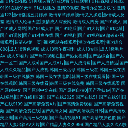
品|91孕妇在线|91再现关看|91在观看|91在观看1|91在视频|91在线
91|91在线91天堂|91在线播放
激情XX影院|激情办公室之双飞|激情
逼123|激情播播五月婷婷|激情草草婷婷|激情叉叉操逼|激情成人反
差|激情成人论坛天堂|激情成人深爱网|激情成人四房
国产91成人|国
产91成人网站|国产91成人在|国产91吃瓜|国产91大片|国产91地址|
国产91调教|国产91对白在线|国产91福利|国产91福利99
超破97视
频观看|超清AV第一页|潮吹网站在线观看|潮吹在线观看|潮吹综合
888|成人18黄色视频|成人18禁午夜福利|成人18专区|成人1级毛片
AV|成人51看片
国产热门视频在|国产热女视频|国产热综合|国产人
产一区二|国产人成a|国产人成A片|国产人成海角|国产人成精品|国产
人成久久精品|国产人成视
韩国三级岳母|韩国三级在|韩国三级在线|
韩国三级在线播放|韩国三级在线电影|韩国三级在线观看|韩国三级
在线观影|韩国三级在线看|韩国三级在线免费|韩国三级在线现看
国
产原创中文|国产原创中文在线|国产原创自拍0|国产孕妇av|国产在
AJ精品|国产在线1区2区|国产在线2025|国产在线51|国产在线91|国
产在线9199
国产高清免费A片|国产高清免费观看|国产高清免费视
频|国产高清免费在线|国产高清女同|国产高清欧美日韩|国产高清欧
美亚洲|国产高清三级视频|国产高清视频51|国产高清视屏色欲
国产
精品人妻出轨AV大片|国产精品人妻久久999|国产精品人妻久久AI换