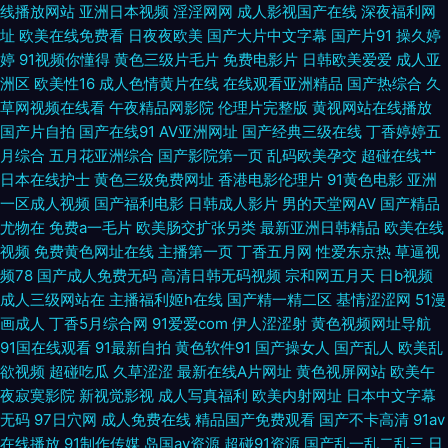
站进入 91色桃 97超碰网 av黑料自拍资源 国产一级无毛不卡 黄色天堂啪啪
线播放网站
亚洲日本视频
淫淫网网
成人影视国产在线
深夜福利网
址
欧美在线免费看
日夜夜欧美
国产大片中文字幕
国产片91
操久婷
91美女内射视频 久草福利资源站久 91剧场啪啪 豆花二区 日韩欧美福利导航
婷
91视频你懂得
黄色三级片毛片
免费电影片
日韩欧美爱爱
成人亚
洲区
欧美性16
成人色情黄片在线
在线观看亚洲精品
国产热综合
久
91大神网站 超碰ad 日韩亚洲精品中文字幕 91性爰视频 狠狠撸狠狠操 无码一
草网视频在线看
午夜精品网影院
伦理片完整版
黄视网站在线播放
国产片自拍
国产在线91
AV亚洲网址
国产经典三级在线
丁香婷婷五
一二一 91网址免费看 久久肏屄视频呢 五月天AV原创 91免费观看网页版 久
月综合
五月花亚洲综合
国产影院第一页
乱码欧美孕交
超碰在线艹
日本在线护士
黄色三级免费网址
香港电影伦理片
91黄色电影
亚洲
一区成人视频
国产福利电影
日韩成人影片
男的天堂网AV
国产精品
草视频福利 91爱豆传媒资源在线观看 俺去拉综合网址 日韩第一页精品 91传
尤物在
免费a一毛片
欧美肠交扩张另类
最新亚洲日韩精品
欧美在线
视频
免费黄色网址在线
主播第一页
丁香五月网
性爱东京热
草逼视
媒视频传媒视频 啊v在线观看视频 玖玖爱伊人西瓜 老司机夜间网址 91祝频
频78
国产成人免费无码
高清日韩无码视频
宗和网五月天
日b视频
成人三级网站在
主播福利姬h在线
国产精一精二区
基情涩涩网
51漫
91黄色视频偷拍 91中文啦视频 92福利视频网 91岁成人网站 91福利姬网站
画成人
丁香5月综合网
91爱爱com
伊人涩涩射
黄色视频网址导航
91国在线观看
91最新自拍
黄色软件91
国产操女人
国产乱人
欧美乱
91少妇视频网址 91熊猫传媒成人 超碰97网 欧美精品瑟瑟 99热热草 福利网
欲视频
超碰吃瓜
久草涩涩
最新在线A片网址
黄色视屏网站
欧美午
夜寂寞影院
新视觉影视
成人写真福利
欧美内射网址
日本中文字幕
址在线视频观看 人妖扩肛 三级网站在线国产 亚洲欧美手机在线 一级不卡毛
无码
97日穴网
成人免费在线
精品国产免费观看
国产不卡高清
91av
在线播放
91制作传媒
岛国av资源
超碰91资源
国产乱一乱二乱三
日