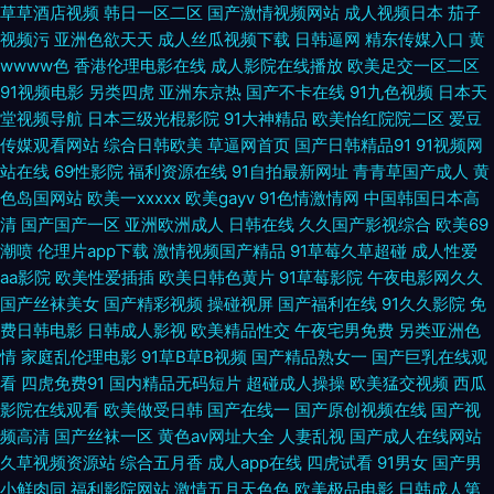
草草酒店视频
韩日一区二区
国产激情视频网站
成人视频日本
茄子
视频污
亚洲色欲天天
成人丝瓜视频下载
日韩逼网
精东传媒入口
黄
中文慕人妻 亚洲日韩天美 91免费观看免 久草视频网 香蕉视频下载黄 91传媒
wwww色
香港伦理电影在线
成人影院在线播放
欧美足交一区二区
91视频电影
另类四虎
亚洲东京热
国产不卡在线
91九色视频
日本天
视频传媒视频 AV鲁鲁亚洲 午夜社区 精品性生生活 日本高清 九九热视频欧美
堂视频导航
日本三级光棍影院
91大神精品
欧美怡红院院二区
爱豆
传媒观看网站
综合日韩欧美
草逼网首页
国产日韩精品91
91视频网
精品 91av视频福利国产 91在线制服直播 国产a91av 老司机精品地址 香蕉伊
站在线
69性影院
福利资源在线
91自拍最新网址
青青草国产成人
黄
色岛国网站
欧美一xxxxx
欧美gayv
91色情激情网
中国韩国日本高
人网 91蜜桃视频网站 波多野洁依无码 精品久久中文久久 欧美丝袜自拍制服
清
国产国产一区
亚洲欧洲成人
日韩在线
久久国产影视综合
欧美69
潮喷
伦理片app下载
激情视频国产精品
91草莓久草超碰
成人性爱
另类 www馃ぉw91 九九欧美经典视频 日本超踫 91刺激 av福利入口 国产黑
aa影院
欧美性爱插插
欧美日韩色黄片
91草莓影院
午夜电影网久久
国产丝袜美女
国产精彩视频
操碰视屏
国产福利在线
91久久影院
免
丝91 欧美亚洲另类在线 亚洲婷婷综合网 97亚洲精品成人 av色图网站 婷婷
费日韩电影
日韩成人影视
欧美精品性交
午夜宅男免费
另类亚洲色
情
家庭乱伦理电影
91草B草B视频
国产精品熟女一
国产巨乳在线观
看
四虎免费91
国内精品无码短片
超碰成人操操
欧美猛交视频
西瓜
五月天男人av 91超碰porn 成人午夜无码福利视频 老司机av电影 深爱婷婷婷
影院在线观看
欧美做受日韩
国产在线一
国产原创视频在线
国产视
频高清
国产丝袜一区
黄色av网址大全
人妻乱视
国产成人在线网站
网 最新日韩欧美在线网址 成人瑟瑟在线 香蕉视频三级一区 日韩国产综合系
久草视频资源站
综合五月香
成人app在线
四虎试看
91男女
国产男
小鲜肉同
福利影院网站
激情五月天色色
欧美极品电影
日韩成人第
列 免费永久黄色 户外露出在线观看 亚洲成人无码懂色 极品内射国产 少妇干