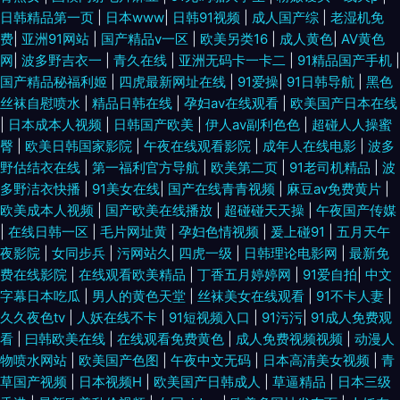
日韩精品第一页
|
日本www
|
日韩91视频
|
成人国产综
|
老湿机免
费
|
亚洲91网站
|
国产精品v一区
|
欧美另类16
|
成人黄色
|
AV黄色
网
|
波多野吉衣一
|
青久在线
|
亚洲无码卡一卡二
|
91精品国产手机
|
国产精品秘福利姬
|
四虎最新网址在线
|
91爱操
|
91日韩导航
|
黑色
丝袜自慰喷水
|
精品日韩在线
|
孕妇av在线观看
|
欧美国产日本在线
|
日本成本人视频
|
日韩国产欧美
|
伊人av副利色色
|
超碰人人操蜜
臀
|
欧美日韩国家影院
|
午夜在线观看影院
|
成年人在线电影
|
波多
野估结衣在线
|
第一福利官方导航
|
欧美第二页
|
91老司机精品
|
波
多野洁衣快播
|
91美女在线
|
国产在线青青视频
|
麻豆av免费黄片
|
欧美成本人视频
|
国产欧美在线播放
|
超碰碰天天操
|
午夜国产传媒
|
在线日韩一区
|
毛片网址黄
|
孕妇色情视频
|
爰上碰91
|
五月天午
夜影院
|
女同步兵
|
污网站久
|
四虎一级
|
日韩理论电影网
|
最新免
费在线影院
|
在线观看欧美精品
|
丁香五月婷婷网
|
91爱自拍
|
中文
字幕日本吃瓜
|
男人的黄色天堂
|
丝袜美女在线观看
|
91不卡人妻
|
久久夜色tv
|
人妖在线不卡
|
91短视频入口
|
91污污
|
91成人免费观
看
|
曰韩欧美在线
|
在线观看免费黄色
|
成人免费视频视频
|
动漫人
物喷水网站
|
欧美国产色图
|
午夜中文无码
|
日本高清美女视频
|
青
草国产视频
|
日本视频H
|
欧美国产日韩成人
|
草逼精品
|
日本三级