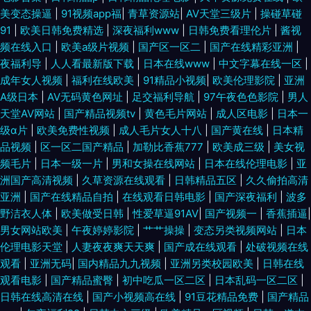
美变态操逼
|
91视频app福
|
青草资源站
|
AV天堂三级片
|
操碰草碰
91
|
欧美日韩免费精选
|
深夜福利www
|
日韩免费看理伦片
|
酱视
频在线入口
|
欧美a级片视频
|
国产区一区二
|
国产在线精彩亚洲
|
夜福利导
|
人人看最新版下载
|
日本在线www
|
中文字幕在线一区
|
成年女人视频
|
福利在线欧美
|
91精品小视频
|
欧美伦理影院
|
亚洲
A级日本
|
AV无码黄色网址
|
足交福利导航
|
97午夜色色影院
|
男人
天堂AV网站
|
国产精品视频tv
|
黄色毛片网站
|
成人区电影
|
日本一
级α片
|
欧美免费性视频
|
成人毛片女人十八
|
国产黄在线
|
日本精
品视频
|
区一区二国产精品
|
加勒比香蕉777
|
欧美成三级
|
美女视
频毛片
|
日本一级一片
|
男和女操在线网站
|
日本在线伦理电影
|
亚
洲国产高清视频
|
久草资源在线观看
|
日韩精品五区
|
久久偷拍高清
亚洲
|
国产在线精品自拍
|
在线观看日韩电影
|
国产深夜福利
|
波多
野洁衣人体
|
欧美做受日韩
|
性爱草逼91AV
|
国产视频一
|
香蕉插逼
|
男女网站欧美
|
午夜婷婷影院
|
艹艹操操
|
变态另类视频网站
|
日本
伦理电影天堂
|
人妻夜夜爽天天爽
|
国产成在线观看
|
处破视频在线
观看
|
亚洲无码
|
国内精品九九视频
|
亚洲另类校园欧美
|
日韩在线
观看电影
|
国产精品蜜臀
|
初中吃瓜一区二区
|
日本乱码一区二区
|
日韩在线高清在线
|
国产小视频高在线
|
91豆花精品免费
|
国产精品