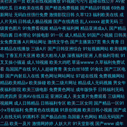
美社区第一页
欧美在线视频播放
91视频污污污
超碰在线公开
AV蜜
桃吃瓜
日本欧美在线看
国产精选免费视频
国产精品91视频
69热最
新网址
无码白丝强行免费
激情影院日韩
久草123
福利欧美在线
成
人片无码
日韩成人极品视频
国产在线诱惑
乱人xxxxx
超黄无码
三
级黄色图片
91免费看视频
精品午夜福利网
精品亚洲成a人
国产精品
萌白酱
日本理论
91操电影
91一区
成人精品无
91国产小视频
日韩美
女免费直播
A片网站网址
激情文学色
国产主播第37页
青久青青
日
本精品在线播放
三级A片
国产日韩亚洲综合
91短视频网站
欧美骚网
站
丁香五月天亚洲
欧美大粗吊人妖
深夜福利亚洲
人兽福利导航
91
叉叉操小骚逼
成人18视频
欧美大鸡吧
草逼wwww
久草福利免费试
看
岛国国产在线
91人人超碰青青
美女白丝18禁
91肏比
国产三区电
影
国产内射后入在线
黄色网址网站网址
97超在线视
免费视频网站
精品欧美精品v
欧美操碰
欧美二级片网址
精品成人无码视频
男女午
夜福利影院
欧美三级电影
免费黄色网址
成年版快手
日韩福利无码
四虎四房
亚洲AV在线豆花
亚洲区成人
美女黄片免费观看
三级网站
视频网
成人日韩精品
日韩福利专区
欧美二区女同
国产精品一区91
小x导航福利
免费黄色在线视频
91原创视频
欧美日韩小视频
国产成
人在线无码
91黑料不
国产极品自拍
岛国最大色网站
精品无码国产
二品
欧美一及片
激情网婷婷
人妖大片
91天堂影视
国产www
成年