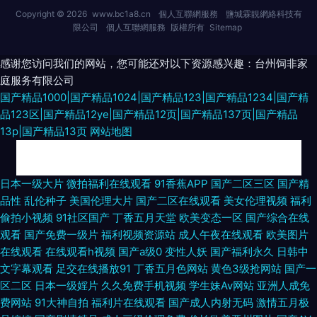
Copyright © 2026
www.bc1a8.cn
個人互聯網服務
鹽城霖靚網絡科技有
限公司
個人互聯網服務
版權所有
Sitemap
感谢您访问我们的网站，您可能还对以下资源感兴趣：台州饲非家
庭服务有限公司
国产精品1000|国产精品1024|国产精品123|国产精品1234|国产精
品123区|国产精品12ye|国产精品12页|国产精品137页|国产精品
13p|国产精品13页
网站地图
日韩无码不卡网 日韩三级在线资源 91偷拍字幕视频 俺去撸最新网址 韩日色
日本一级大片
微拍福利在线观看
91香蕉APP
国产二区三区
国产精
品性
乱伦种子
美国伦理大片
国产二区在线观看
美女伦理视频
福利
网 免费a级 五月天色色播 91操网址 91在线丝袜 国产精品熟女免费一区 人妻
偷拍小视频
91社区国产
丁香五月天堂
欧美变态一区
国产综合在线
观看
国产免费一级片
福利视频资源站
成人午夜在线观看
欧美图片
喷水日韩 伊人av在线 91网站熊猫 成人国产一区 午夜男福利Av 91美女视频
在线观看
在线观看h视频
国产a级0
变性人妖
国产福利永久
日韩中
文字幕观看
足交在线播放91
丁香五月色网站
黄色3级抢网站
国产一
在线观看 国产精品第6页 欧美丝袜性爱 影音先锋AV传媒资源 91九色蝌蚪精
区二区
日本一级婬片
久久免费手机视频
学生妹Av网站
亚洲人成免
费网站
91大神自拍
福利片在线观看
国产成人内射无码
激情五月极
选 97午夜视频在线观看 韩国青草无码 日韩精品N区 91rp爆 91探花在线直播