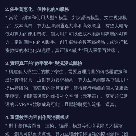
2. 催生普惠化、個性化的AI服務
* 當前，訓練和使用大型AI模型（如大語言模型、文生視頻模
型）成本高昂。算力互聯網通過共享和高效調度，有望大幅降
低AI算力的使用門檻。個人用戶可以低成本地調用專屬的AI算
力，定制個性化的AI助手、創作獨特的數字藝術品，或進行私
密數據的本地化AI處理，真正讓AI能力“飛入尋常百姓家”。
3. 實現真正的“數字孿生”與沉浸式體驗
* 構建個人或生活的數字孿生，需要處理海量的傳感器數據和
進行實時仿真，這對算力要求極高。算力互聯網能為每個用戶
提供持續的、高強度的計算支持，使得運行精細的個人健康數
字模型、創建高保真的虛擬社交空間（元宇宙）、享受超低延
遲的云VR/AR體驗成為可能，且體驗將更加流暢、逼真。
4. 重塑數字內容創作與消費模式
* 對于創作者而言，渲染、編譯、模擬等耗時環節將大幅縮
短，創意可以更快實現。算力互聯網使得復雜的協同創作（如