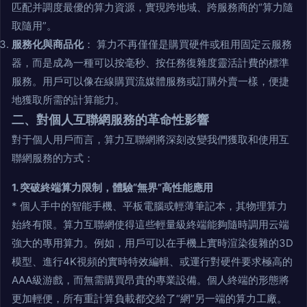
匹配并調度最優的算力資源，實現跨地域、跨服務商的“算力隨
取隨用”。
服務化與商品化
： 算力不再僅僅是購買硬件或租用固定云服務
器，而是成為一種可以按毫秒、按任務復雜度靈活計費的標準
服務。用戶可以像在線購買流媒體服務或訂購外賣一樣，便捷
地獲取所需的計算能力。
二、對個人互聯網服務的革命性影響
對于個人用戶而言，算力互聯網將深刻改變我們獲取和使用互
聯網服務的方式：
1. 突破終端算力限制，體驗“無界”高性能應用
* 個人手中的智能手機、平板電腦或輕薄筆記本，其物理算力
始終有限。算力互聯網使得這些輕量級終端能夠隨時調用云端
強大的專用算力。例如，用戶可以在手機上實時渲染復雜的3D
模型、進行4K視頻的實時特效編輯、或運行對硬件要求極高的
AAA級游戲，而無需購買昂貴的專業設備。個人終端的形態將
更加輕便，所有重計算負載都交給了“網”另一端的算力工廠。