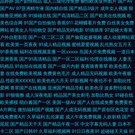
品婷婷
国产剧情精品
成人三级伦理免费
偷怕欧美亚州图片
国产AV
国产AV
97亚洲精华液
国内精自线
国产精品3级片
成年女人视频
狠
国产91啪啪 老司机精品 日韩在线视频中文字幕 www91传媒 91狠操白嫩美
狠撸亚洲欧美
91操碰在线
国产高清精品二区
国产欧美在线视频
欧
美色综合网
91国产自拍偷拍
香蕉911
花蝴蝶看片免费
白丝美女免费
女 91超碰在线人人干 亚洲美成人网 欧美色TV 国内精品久久懂色 国产精品
网站
欧美女人与动物交
国产精品无码电影
91插插库
97超碰大香蕉
户外自慰影院
国产一区二区二区
国产偷窥盗摄视频
成人动漫网站观
51吃瓜黑料 大香蕉热 91永久网站 91视频日本情侣 影音先锋全部AV资源 91
看
欧美第一页夜夜
91成人精品视频
蜜桃爱爱视频
乱伦熟女五月天
91香蕉视
福利在线视频直播
一区xxxxx
岛国大片免费视频
一道日本
亚洲香蕉
国产91高清精品
国产一区二区福利
伦理在线播放
人妻无
大神啪视频 先锋av网 蜜豆mv在线看免费版 国产精品色区 AV福利网址 91人
码精品
91自拍在线观看
国产一级片内射
夜夜骑青青草
欧美色图人
妻
在线免费欧美视频
免费黄色毛片
成人精品无码视频
欧美午夜极
人妻人人操 91国产乱子伦 午夜蜜桃888不卡 伦理一级大片 91精品人 91福利
品
性欧美ⅩⅩⅩⅩ乱
欧美色色六月天
91影视网
午夜伦不卡
加勒比性
爱网
青草国产在线视频
亚洲国产精品导航
欧美色淫
波多野结依电
视频地址导航 91男人影院 91超在碰 在线观看国a福利 国产另类欧美 91N网
影
91狠狠撸
成人深夜电影
精品国产美女剃毛
加勒比熟女
91碰在线
欧美裸模
萌白酱国产一区
美国一级AV
国产人在线成免费
免费黄色
站在线se 蜜桃视频网址 丝袜肏屄肏屄丝袜 av草逼网 国产精品欧美久久 欧美
A片网址
微拍福利国产视频
国产人成无码视频
国产原创区色花堂
在
线免费黄A片
久草福利
乱伦家庭
成人午夜免费视频
人妖射精
国产
久久精品网站 婷婷伊人一区二区三区 91久久香蕉超碰 97国语资源 九九热在
屁屁
国产精品天干天
国产精品午夜一区
中文字幕无码人妻
日本不
卡二区
国产日韩91
久草福利视频网
91日日夜夜91
超碰碰天天操
91
线精品 日韩夜夜撸啊撸 在线观看亚洲五 91蜜桃吴梦梦 传媒123区 精品久久