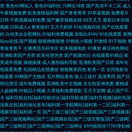
类
黄色AV网站人
黄色91福利社
污网址18禁
国产高清不卡二区
成人
午夜视频免费
欧美激情福利网
国产青青青草
91草逼视频
免费看片
日韩
午夜视频福利免费
国产嫩草视频在线
69叉叉叉
最新日本在线
视频
日韩成人a
青青操91
五月天婷婷
91短视频在线
国产在线观看
的
白丝美女自慰网站
91福利免费视频
加勒比91AV
91在线观看
黄网
站av在线
国产视频
狠狠擼狠狠擼
91桃色小视频
91激情
91干啪啪
青
青操青青干
主播诱惑无码专区
欧美视频电影
91播放
麻豆桃色网站
亚洲欧美国产另类
欧美伦理另类
国产刺激对白
在线观看91精品
欧
美成年视频
操碰操揉
成人微拍福利导航
亚洲欧美国产日韩
成年在
线观看免费
岛国精品在线播放
狠狠撸第四色
欧美一页
女同电影在
线观看
91网国产尤物在
毛片网站黄色
狼人三级片
高清男同
国产日
韩伦理淫
成年免费视频
亚洲欧美中文视频
东京热亚洲色图
蜜桃成
人超碰网
91精品小视频
久草福利免费视影
五月天堂网
成人国产不
卡
福利导航自拍|福利导航综合|福利导航做爱|福利导视频|福利岛国
深夜在线|福利地址发布|福利第一导航网站|福利第一二区|福利第一
视频导航|福利第一页
国产三级三级|国产三级视频|国产三级视频道|
国产三级视频网站|国产三级视频在线|国产三级完整版|国产三级网|
国产三级网页|国产三级网站|国产三级网址
91约啪黑丝17|91孕妇精