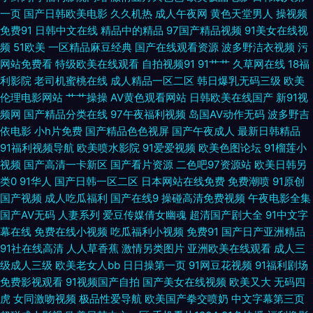
一页
国产日韩欧美电影
久久机热
成人午夜网
黄色天堂男人
操视频
免费91
日韩中文在线
精品中的精品
97国产精品视频
91美女在线视
14P 亚洲福利一起区二区 亚国国产线路卡一 伊人五月香蕉 日干嫩妇 日韩一
频
51欧美
一区精品麻豆经典
国产在线观看资源
波多野洁衣视频
污
网站免费看
特级欧美在线观看
自拍视频91
91艹艹
久草网在线
18福
二AV 欧洲人妖 黄污视频 91免费国产视频 成人禁污污啪啪入口 欧美性猛交一
利影院
老司机蜜桃在线
成人精品一区二区
韩日爆乳无码三级
欧美
伦理电影网站
艹艹操操
AV黄色观看网站
日韩欧美在线国产
新91视
二三区 在线观看高清91 91熟女黑丝 国产成人欧美首页 一区二区 91热视 91
频网
国产精品分类在线
97午夜福利视频
岛国AV动作无码
波多野吉
依电影
小h片免费
国产精品色色视屏
国产午夜成人
最新日韩精品
草视频成人 亚州一本道色 91成人电影院 91九色屁股 91老湿机免费体验视频
91福利视频导航
欧美喷水影院
91爱爱视频
欧美色图论坛
91榴莲小
视频
国产高清一卡新区
国产看片资源
二色吧97资源站
欧美日韩另
欧美高清视频123 人人干人人玩 91日韩国产影院 国内产品免费观看 日韩色
类0
91华人
国产日韩一区二区
日本网站在线免费
免费潮喷
91原创
国产视频
成人吃瓜福利
国产在线9
操碰高清免费视频
午夜电影全集
综合 91超碰视频 国产激情看片在线一区 日韩调教影音先锋 91黑丝超大胸色
国产AV无码
人妻系列
爱豆传媒倩女幽魂
超清国产剧大全
91中文字
幕在线
免费在线小视频
吃瓜福利小视频
免费91
国产日产亚洲精品
色入口 超碰97人人超 男人天堂网手机版 五月天婷婷综合社区网 91猫先生在
91社在线高清
人人草香蕉
激情另类图片
亚洲欧美在线观看
成人三
级成人三级
欧美老女人bb
日日操第一页
91网豆花视频
91福利剧场
线 狠狠干恩瑞 色色日女人 91国产微拍 俺去天堂网 黄污网址在线观看下载 日
免费影视观看
91视频国产自拍
国产美女在线视频
欧美又大
无码四
虎
女同激吻视频
极品性爱导航
欧美国产拳交喷奶
中文字幕第三页