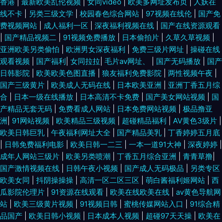
香港
|
最新欧美乱伦视频
|
女同video
|
欧美多网址发布页
|
人妖在
线不卡
|
另类三级文学
|
校园春色综合网站
|
97视频在线伦
|
国产免
费视频网站
|
成人福利一区
|
深夜福利视频在线
|
国产在线资源观看
|
国产精品视频二
|
91视频免费播放
|
日本偷拍片
|
久草久草视频
|
亚洲欧美另类偷怕
|
欧洲男女深夜福利
|
免费三级片网址
|
操碰在线
观看视频
|
国产福利
|
女同拉拉
|
毛片av网址、
|
国产无码播放
|
国产
日韩影院
|
欧美欧美色图直播
|
狼友福利免费影院
|
两性视频午夜
|
国产三级黄片
|
欧美成人无码在线
|
日本欧美亚洲
|
亚洲丁香五月综
合
|
日本一级在线播放
|
日本高清不卡免费
|
国产美女网站视频
|
国
产精品无套无码
|
免费看成人网站
|
日本免费网站视频
|
极品撸亚
洲
|
91网站视频
|
欧美精品三级视频
|
超碰精品福利
|
AV黄色3级片
|
欧美日韩巨乳
|
午夜福利网址大全
|
国产精品美乳
|
丁香婷婷五月底
|
日韩免费福利电影
|
欧美日韩一二三
|
一本一道91大神
|
深夜婷婷
|
成年人网站三级片
|
欧美另类喷潮
|
丁香五月综合亚洲
|
青青草撸
|
国产激情视频在线
|
日韩午夜小视频
|
国产成人无码极品
|
另类专区
欧美女同
|
抖阴操操操
|
高清一区二区三区
|
萌白酱福利姬网站
|
西
瓜影院伦理片
|
91资源在线观看
|
欧美在线欧美在线
|
av黄色导航网
站
|
欧美三级黄片视频
|
91视频日韩
|
蜜桃传媒网站入口
|
91综合精
品国产
|
欧美日韩小视频
|
日本成本人视频
|
超碰97天天操
|
欧美在