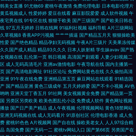
片 久久国产天堂 先锋影音AV资源野外 国产电影免费观看 五月天成人导 av
韩美女直播
91尤物69
蜜桃午夜激情
免费伦理电影
日本电影伦理片
黄瓜视频成人
性爱婷婷
爱豆在线看
麻豆影院爱爱
成人软件视频
午
黄色片 大香蕉伊人婷婷 国产视频二区网 国产精品久久欠 东京影院热 久久大
夜宅男在线
91专区在线
狠狠干欧美
国产三级国产
国产欧美日韩在
线
97五月天婷婷
日韩在线网
91福利社视频
福利导航
A片三级网站
香蕉一区 淫网高清电影免费提供 TS国产视频在线看 久草亚洲天堂 深夜成人
久草视频8
香蕉APP污视频
艹艹艹插逼
国产精品五月天
狠狠操欧美
性爱
国产绝色精品
精品孕妇无码视频
午夜A片三级片
天美果冻传媒
影视 亚洲日韩综合另类 久久草午夜福利视频 亚洲日韩国产欧美另类 东方影
久久国产成人精品
精品93久久久
日本人妖射精
学生妹avav
国产熟
女视频在线
乱伦第一页
韩日视频
高清国产剧观看
人妻少妇视频二
库av免费看 影音先锋AV自拍资源 91在线精品视频 精品产品日精品产品 91人
区
成人无码高清毛片
亚洲av激情电影
午夜导航在线
国内主播第一
页
国产高清电影网址
91社区论坛
免费网站黄色在线
久久偷拍高清
人干 国大片免费观看电视剧 亚欧美色图80p 国产93视频 新视频sss国产 传
亚洲
91午夜在线免费
亚洲精品第五页
麻豆网站在线观看
91精选国
产
国产精品亚洲
黄色三级成年
五月天婷婷爱
国产不卡小视频
AV色
媒视频福利 四虎黄色A片在线观看 白丝白虎 日韩久久经典 91看网页免费版
哟哟
亚洲天堂丁香五月
91社网
美女视频黄全免费
国产精品第一页
国
另类区另类欧美
欧美色图乱伦小说
免费成人软件
黄色网址视频
播放
国产日产美产精品
成人午夜视频
伦理视频网站
黄色18禁网站
入口 九一成人在线观看网址 91精品传媒 九九热精品国产视频 在线青青草av
亚洲无码视频在线
成人无码看片
91原创社区
伦理电影香港
成人免
费
蜜桃91色色
A片视频网
国产自在线
操欧美老女人
人人97综合精
www熊猫成人网91 色哟哟欧美专区 91青草影院 国际东方AV在线 深夜老湿
品
岛国免费
国产无码一二
蜜桃tv网站入口
国产第66页
另类国产在