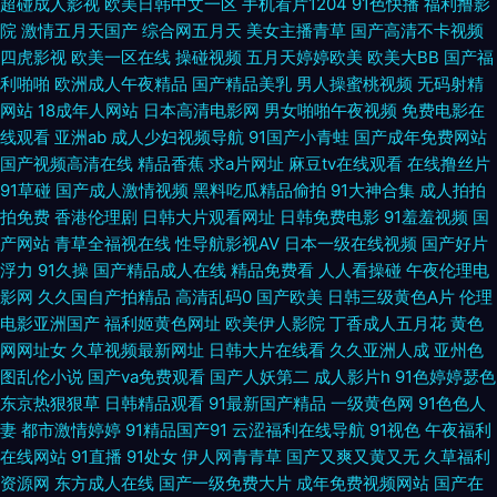
本一本不卡 影音先锋国产AV 国产精品网址 欧美久久九九久久 日韩黄页网站
超碰成人影视
欧美日韩中文一区
手机看片1204
91色快播
福利撸影
院
激情五月天国产
综合网五月天
美女主播青草
国产高清不卡视频
四虎影视
欧美一区在线
操碰视频
五月天婷婷欧美
欧美大BB
国产福
91九色呆哥在线 福利社伊人 人人射人人插 在线中文字幕视频 91熊猫网站在
利啪啪
欧洲成人午夜精品
国产精品美乳
男人操蜜桃视频
无码射精
网站
18成年人网站
日本高清电影网
男女啪啪午夜视频
免费电影在
线 黄色午夜福利 色婷婷久久综 91在线微拍视频 久草久久草在线 午夜福利视
线观看
亚洲ab
成人少妇视频导航
91国产小青蛙
国产成年免费网站
国产视频高清在线
精品香蕉
求a片网址
麻豆tv在线观看
在线撸丝片
频国产一区 91高清无码电影 国产自产23区 日本精品五区 在线看男人懂的久
91草碰
国产成人激情视频
黑料吃瓜精品偷拍
91大神合集
成人拍拍
拍免费
香港伦理剧
日韩大片观看网址
日韩免费电影
91羞羞视频
国
操 91足控精品免费入口 欧美日韩123 91爱网国产探花 91支持视频免费观看
产网站
青草全福视在线
性导航影视AV
日本一级在线视频
国产好片
浮力
91久操
国产精品成人在线
精品免费看
人人看操碰
午夜伦理电
国产色久悠悠 少妇人妻一二三区 91国产福利小视频 www一本大99 久久精
影网
久久国自产拍精品
高清乱码0
国产欧美
日韩三级黄色A片
伦理
电影亚洲国产
福利姬黄色网址
欧美伊人影院
丁香成人五月花
黄色
品久 一本一道久精品 99视频免费播放 精品自拍在线观看 色国产欧美日韩 国
网网址女
久草视频最新网址
日韩大片在线看
久久亚洲人成
亚州色
图乱伦小说
国产va免费观看
国产人妖第二
成人影片h
91色婷婷瑟色
产探花传媒 精品操B 九一色色 福利午夜99 福利研究所网址导航 欧美专区第
东京热狠狠草
日韩精品观看
91最新国产精品
一级黄色网
91色色人
妻
都市激情婷婷
91精品国产91
云涩福利在线导航
91视色
午夜福利
一页 尤物视频在线观看一区 91麻豆精品传媒国 91去网站 91蓝苺 91ncom网
在线网站
91直播
91处女
伊人网青青草
国产又爽又黄又无
久草福利
资源网
东方成人在线
国产一级免费大片
成年免费视频网站
国产在