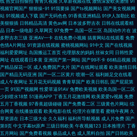
线
熟女自拍偷拍
青青久视频
久草新视频在线
激情深爱欧美激情
91
机 91视频在线播放观看 九一色站 亚洲东方成人av在线 92视频国产 久久伊
视频官网国产
狠狠操-91
91我要操
国产ts视频网站
国产美女视频网
站
91视频成人下载
国产无码色色
91香蕉亚洲精品
91伊人加勒比
欧
人久久 91热爆国产人妖伪娘 黑丝在线 91尤物在线探花 青草青草视频 91九色
美狠狠插
日韩精品高清
黄色av网
日本波多野吉衣
日韩在线观看精
品
日本一级电影
久草网页
97免费艹
岛国一区二区
岛国动作片在
波
熟女老版 欧美成人日韩精品 91美脚在线 欧美第一夜页 91黑丝国 国产厨房乱
多野吉衣三级
亚洲AV一卡
在线免费小视频
搞黄网站在线观看
免费
色情A片网扯
91资源在线视频
蜜桃视频网站
91中文
国产在线视频
子伦 影音先锋成人无码av 成人秀场 日韩福利在线 91亚洲做爱视频 丁香激情
福利爱爱网址
岛国搬运工首页
伦理朋友的妈妈
丝袜女同
日韩性爱
网址
在线观看日本黄
亚洲国产第一网站
国产99不卡
66精品视频
国
综合 玖玖资源综合楼 欧美久久精品 极品御姐内射吃瓜
产精品探花一区
成人免费国产大片
国产在线网址观看
欧美激情日韩
国产精品无码亚洲
国产一区二区黄片
喷潮一区
福利姬足交在线看
成人午夜网址
五月花无码视频
青青草国产
欧美日韩乱
国产屁屁第
一页
91国产视频网
性爱草逼91AV
免费欧美视频
欧美岛国一区二区
少妇喷水18禁
51漫画APP
丁香五月花激情网
欧美爱爱tv视频
免费
五月丁香视频
97香蕉超级碰碰
国产免费看二区
三级黄色片网站
综
合网黄
在线播放观看
欧美电影在线
伦理片在哪里看
蜜桃午夜网
久
草资源在
日本三级大全
久久福利
福利所导航视频
成人片免费
国产
第9页
中文字幕bt原声
三级日韩欧美
午夜视频123
日本推理片
丁香
五月网站
国产免费看视频
极品成人色
成人黑料自拍
国产日韩欧美