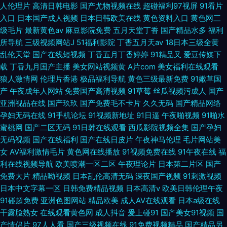
人伦理片
高清日韩电影
国产尤物视频在线
超碰福利97视屏
91看片
入口
日本国产成人视频
日本日韩欧美在线
黄色资料入口
黄色网三
级毛片
最新黄色av
麻豆影院免费
五月天堂丁香
国产精品水多
福利
所导航
三级视频网站J
51福利影院
丁香五月天av
18日本三级全黄
乱伦天堂
国产在线短视频
丁香五月丁香婷婷
91精品又
爱豆传媒下
载
丁香九月国产主播
美女网站视频黄
A片com
美女福利在线观看
狼人激情网
伦理片香港
极品福利导航
黄色三级最新免费
91嫩草国
产
午夜成年人网站
免费国产高清视频
91草莓
丝瓜视频污成人
国产
亚洲视品在线
国产玖玖
国产免费毛不卡片
久久无码
国产精品网络
孕妇无码在线
91手机论坛
91视频新地址
91日逼
午夜啪视频
91啪水
蜜桃网
国产二区无码
91日韩在线观看
西瓜影院视频全集
国产孕妇
无码视频
国产在线福利
国产在线日皮片
午夜神马伦理
毛片网站美
女
AV福利激情毛片
黄色网在线播放
91视频免费在线
91午夜在线
福
利在线视频导航
欧美喷潮一区二区
午夜理论片
日本第二片区
国产
免费大片
精品呦视频
日本乱伦高清无码
深夜国产视频
91刺激视频
日本中文字幕一区
日韩免费精品视频
日本高清v
欧美日韩伦理午夜
91碰超免费
亚洲色图网站
精品欧美
成人AV在线观看
日本a级在线
干露脸熟女
在线观看黄色网
成人抖音
爰上碰91
国产美女91视频
国
产情侣片
97人人看
国产三级视频在线
91免费视频精品
国产精品另