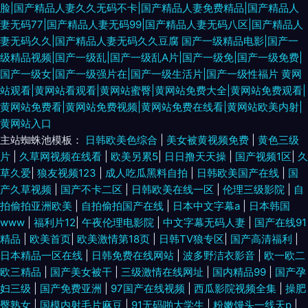
脸|国产精品人妻久久无码不卡|国产精品人妻免费精品|国产精品人
妻无码77|国产精品人妻无码99|国产精品人妻无码八区|国产精品人
妻无码久久|国产精品人妻无码久久豆腐
国产一级精品电影|国产一
级精品视频|国产一级乱|国产一级乱A片|国产一级免|国产一级免费|
国产一级女|国产一级强片在|国产一级生活片|国产一级性福片
黄网
站观看|黄网站看观看|黄网站蜜臀|黄网站免费大全|黄网站免费观看|
黄网站免费看|黄网站免费视频|黄网站免费在线看|黄网站欧美内射|
黄网站入口
主站蜘蛛池模板：
日韩欧美色综合
|
美女被黄视频免费
|
黄色三级
片
|
久草网视频在线看
|
欧美另累5
|
日日撸天天操
|
国产视频1区
|
久
草久爱
|
狼友视频123
|
成人吃瓜黑料自拍
|
日韩欧美国产在线
|
国
产久草视频
|
国产不卡二区
|
日韩欧美在线一区
|
伦理三级影院
|
自
拍偷拍亚洲欧美
|
自拍偷拍国产在线
|
日本中文字幕a
|
日本韩国
www
|
福利片12
|
午夜伦理电影院
|
中文字幕无码人妻
|
国产在线91
精品
|
欧美首页
|
欧美激情第18页
|
日韩TV狼专区
|
国产高清福利
|
日本精品一区在线
|
日韩免费在线网站
|
波多野洁衣影音
|
欧一欧二
欧三精品
|
国产美女被干
|
三级激情在线网址
|
国内精品99
|
国产孕
妇三级
|
国产免费亚洲
|
97国产在线视频
|
西瓜影院视频全集
|
操肥
臀熟女
|
国模内射毛片麻豆
|
91无码啪大学生
|
粉嫩馒头一线天p
|