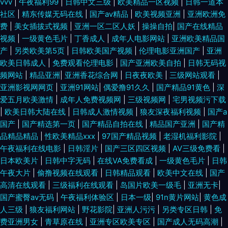
vvv
|
午夜福利99
|
日韩中文三级
|
欧美精品一区视频
|
日韩一道本
社区
|
精东传媒无码在线
|
国产aⅴ精品
|
欧美视频亚洲
|
亚洲欧洲免
费
|
美女插拔式视频
|
亚洲一区二区人妖
|
操操自拍
|
国产在线精品
视频
|
一级黄色毛片
|
丁香成人
|
成年人电影网站
|
亚洲欧美精品国
产
|
另类欧美第5页
|
日韩欧美国产视频
|
伦理电影亚洲国产
|
亚洲
欧美日韩成人
|
免费观看伦理电影
|
国产亚洲欧美自拍
|
日韩无码视
频网站
|
精品亚洲
|
亚洲香花综合网
|
日夜夜欧美
|
三级网站观看
|
亚洲影视网网页
|
亚洲91网站
|
偶爱撸91久久
|
国产精品91黄色
|
深
爱五月欧美激情
|
成年人免费视频网
|
三级视频网
|
宅男视频污下载
|
欧美日韩大陆在线
|
日韩成人激情视频
|
狼友深夜福利视频
|
国产a
国产
|
国产精选第一页
|
国产精品自拍在线
|
精品国产亚洲
|
国产精
品精品精品
|
性欧美精品xxx
|
97国产精品视频
|
老湿机福利影院
|
午夜福利在线电影
|
日韩淫片
|
国产三区四区视频
|
AV三级免费看
|
日本欧美片
|
日韩中字无码
|
在线VA免费看成
|
一级黄色毛片
|
日韩
午夜大片
|
偷撸视频在线观看
|
日韩精品观看
|
欧美中文在线
|
国产
高清在线观看
|
三级福利在线观看
|
岛国片欧美一级毛
|
亚洲无卡
|
国产蜜臀av无码
|
午夜福利体验区
|
日本一级
|
91n黄片网站
|
黄色成
人三级
|
狼友福利网站
|
野花影院
|
亚洲人污污
|
另类专区日韩
|
免
费亚洲男女
|
青草原在线
|
亚洲专区欧美专区
|
国产成人无码高潮
|