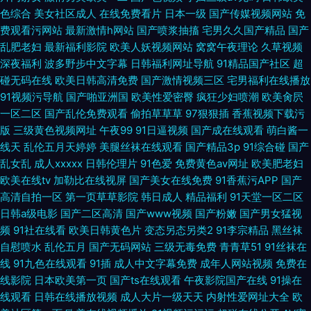
色综合
美女社区成人
在线免费看片
日本一级
国产传媒视频网站
免
费观看污网站
最新激情h网站
国产喷浆抽搐
宅男久久国产精品
国产
乱肥老妇
最新福利影院
欧美人妖视频网站
窝窝午夜理论
久草视频
深夜福利
波多野步中文字幕
日韩福利网址导航
91精品国产社区
超
碰无码在线
欧美日韩高清免费
国产激情视频三区
宅男福利在线播放
91视频污导航
国产啪亚洲国
欧美性爱密臀
疯狂少妇喷潮
欧美肏屄
一区二区
国产乱伦免费观看
偷拍草草草
97狠狠插
香蕉视频下载污
版
三级黄色视频网址
午夜99
91日逼视频
国产成在线观看
萌白酱一
线天
乱伦五月天婷婷
美腿丝袜在线观看
国产精品3p
91综合碰
国产
乱女乱
成人xxxxx
日韩伦理片
91色爱
免费黄色av网址
欧美肥老妇
欧美在线tv
加勒比在线视屏
国产美女在线免费
91香蕉污APP
国产
高清自拍一区
第一页草草影院
韩日成人
精品福利
91天堂一区二区
日韩a级电影
国产二区高清
国产www视频
国产粉嫩
国产男女猛视
频
91社在线看
欧美日韩黄色片
变态另态另类2
91李宗精品
黑丝袜
自慰喷水
乱伦五月
国产无码网站
三级无毒免费
青青草51
91丝袜在
线
91九色在线观看
91插
成人中文字幕免费
成年人网站视频
免费在
线影院
日本欧美第一页
国产ts在线观看
午夜影院国产在线
91操在
线观看
日韩在线播放视频
成人大片一级天天
内射性爱网址大全
欧